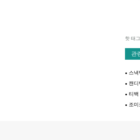
핫 태그
관
스낵
캔디
티백
조미