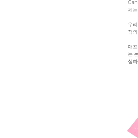
Ca
체는
우리
점의
애프
는 
심하