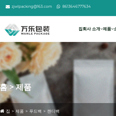
zjwlpacking@163.com
8613646777634
집
회사 소개
제품
홈 > 제품
집
제품
푸드백
캔디백