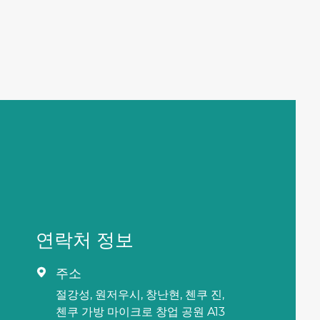
연락처 정보
주소

절강성, 원저우시, 창난현, 첸쿠 진,
첸쿠 가방 마이크로 창업 공원 A13