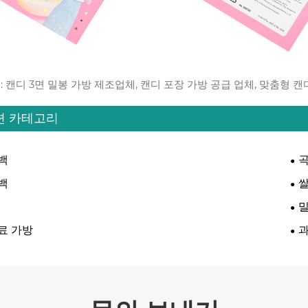
: 캔디 3면 밀봉 가방 제조업체, 캔디 포장 가방 공급 업체, 맞춤형 캔
련 카테고리
백
곡
백
쌀
료 가방
과