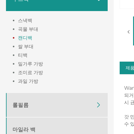
스낵백
곡물 부대
캔디백
쌀 부대
티백
밀가루 가방
제품
조미료 가방
과일 가방
Wa
되거
시 
롤필름

갓 
수 
마일라 백