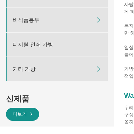
사탕
게 
비식품봉투

봉지
만 
디지털 인쇄 가방
일상
틀이
기타 가방

가방
적입
Wa
신제품
우리
더보기
구성
쫄깃