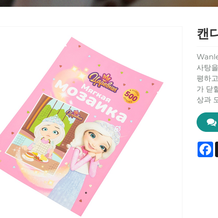
캔디
Wan
사탕을
평하고
가 닫
상과 
F