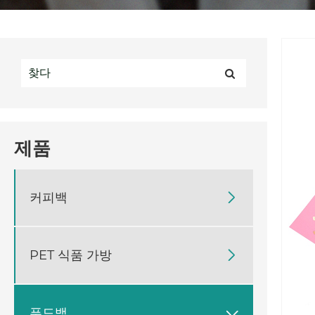
제품
커피백

PET 식품 가방

푸드백
