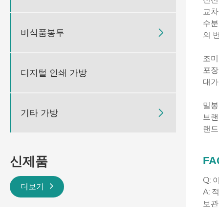
교차
수분
비식품봉투

의 
조미
포장
디지털 인쇄 가방
대가
밀봉
기타 가방

브랜
랜드
신제품
FA
Q:
더보기
A:
보관