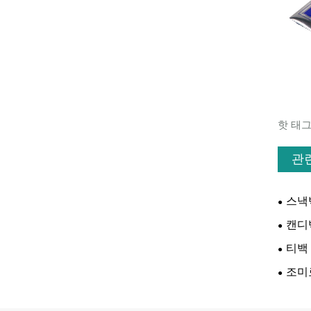
핫 태그
관
스낵
캔디
티백
조미