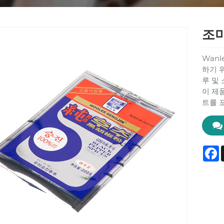
조미
Wan
하기 
루 및
이 제
트를 
F