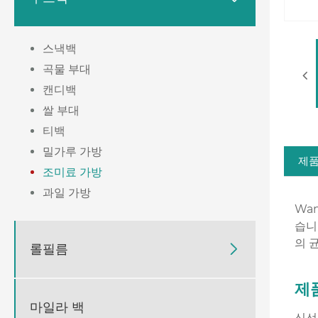
스낵백
곡물 부대
캔디백
쌀 부대
티백
밀가루 가방
제품
조미료 가방
과일 가방
Wa
습니
의 
롤필름

제
마일라 백
신선