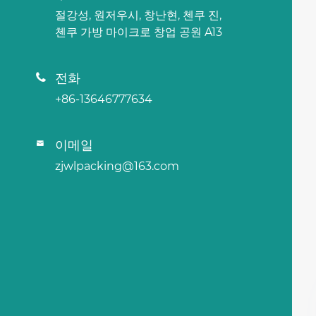
절강성, 원저우시, 창난현, 첸쿠 진,
첸쿠 가방 마이크로 창업 공원 A13
전화

+86-13646777634
이메일

zjwlpacking@163.com