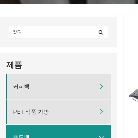
제품
커피백

PET 식품 가방

푸드백
