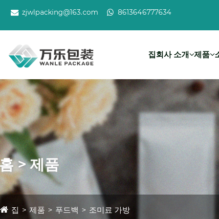
zjwlpacking@163.com
8613646777634
집
회사 소개
제품
홈 > 제품
집
제품
푸드백
조미료 가방