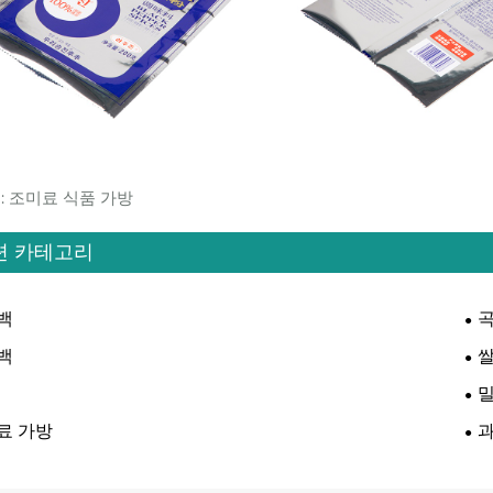
: 조미료 식품 가방
련 카테고리
백
곡
백
쌀
료 가방
과