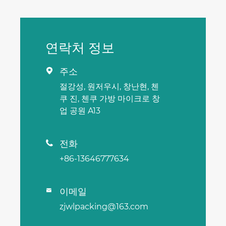
연락처 정보
주소

절강성, 원저우시, 창난현, 첸
쿠 진, 첸쿠 가방 마이크로 창
업 공원 A13
전화

+86-13646777634
이메일

zjwlpacking@163.com