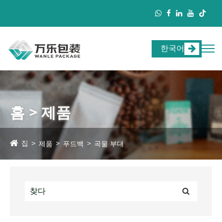
한국어
홈 > 제품
집
제품
푸드백
곡물 부대