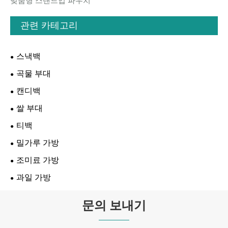
맞춤형 스탠드업 파우치
관련 카테고리
스낵백
곡물 부대
캔디백
쌀 부대
티백
밀가루 가방
조미료 가방
과일 가방
문의 보내기