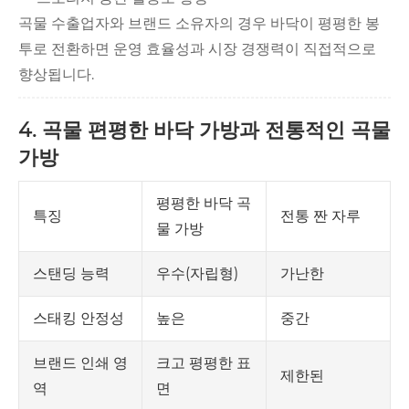
곡물 수출업자와 브랜드 소유자의 경우 바닥이 평평한 봉
투로 전환하면 운영 효율성과 시장 경쟁력이 직접적으로
향상됩니다.
4. 곡물 편평한 바닥 가방과 전통적인 곡물
가방
평평한 바닥 곡
특징
전통 짠 자루
물 가방
우수(자립형)
가난한
스탠딩 능력
높은
중간
스태킹 안정성
크고 평평한 표
브랜드 인쇄 영
제한된
면
역